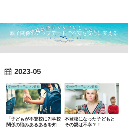
TOKO 自己紹介
親育ちコミュニティmomcom
LINE公式アカウント
親子関係のアップデートで不安を安心に変える
2023-05
学校苦手っ子のママ目線
学校苦手っ子のママ目線
「子どもが不登校に?!学校
不登校になった子どもと
関係の悩みあるあるを知
その親は不幸？！