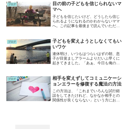
やっておりました。思えば６年前、10歳
目の前の子どもを信じられないマ
ブログ
だった息子が学校に行けな...
マへ
子どもを信じたいけど、どうしたら信じ
られるようになれるのかわからないママ
へ。この記事を最後まで読んでいただく
と、子どもとの信頼関係を作るコツがわ
かります。子どもをどうしても信じられ
なかった６年前、ゲーム動画三昧・昼夜
子どもを変えようとしなくてもい
ブログ
逆転の生活になっていく子...
いワケ
連休明け、いつもはつらいはずの朝、息
子が目覚ましアラームよりだいぶ早くに
起きてきました。「あぁ、今日も俺の人
間性を示してくるかぁ」「昼休みが楽し
みや」など、これまで聞いたことのない
ような学校への前向きなセリフを言いつ
相手を変えずしてコミュニケーシ
ブログ
つ、登校していきました。...
ョンエラーを修復する魔法の方法
この方法は、「これまでいろんな試行錯
誤をしてきたけれど、なかなか相手との
関係性が良くならない」という方におす
すめの方法です。この方法を試すこと
で、これまでに試してきたこととは全く
違う切り口からコミュニケーションを見
直すことができます。あなた...