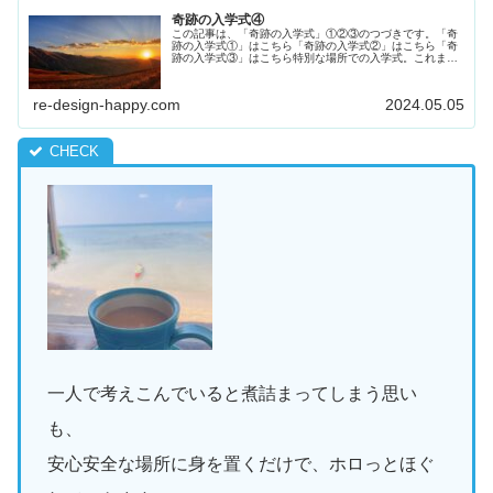
奇跡の入学式④
この記事は、「奇跡の入学式」①②③のつづきです。「奇
跡の入学式①」はこちら「奇跡の入学式②」はこちら「奇
跡の入学式③」はこちら特別な場所での入学式。これまで
入学式に参列したことのない夫（４月は仕事がいそがしく
て到底休めない）も、なんとかやり...
re-design-happy.com
2024.05.05
一人で考えこんでいると煮詰まってしまう思い
も、
安心安全な場所に身を置くだけで、ホロっとほぐ