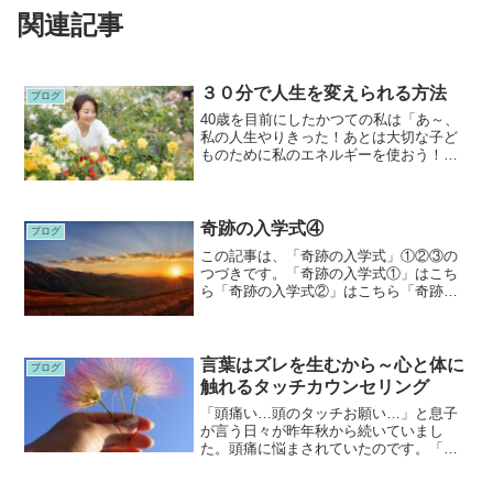
関連記事
３０分で人生を変えられる方法
ブログ
40歳を目前にしたかつての私は「あ～、
私の人生やりきった！あとは大切な子ど
ものために私のエネルギーを使おう！」
って思っていました。それが子どもにと
って重石になることにまったく気づいて
いませんでした。人生100年時代。だとし
たら、40歳って、...
奇跡の入学式④
ブログ
この記事は、「奇跡の入学式」①②③の
つづきです。「奇跡の入学式①」はこち
ら「奇跡の入学式②」はこちら「奇跡の
入学式③」はこちら特別な場所での入学
式。これまで入学式に参列したことのな
い夫（４月は仕事がいそがしくて到底休
めない）も、なんとかやり...
言葉はズレを生むから～心と体に
ブログ
触れるタッチカウンセリング
「頭痛い…頭のタッチお願い…」と息子
が言う日々が昨年秋から続いていまし
た。頭痛に悩まされていたのです。「お
ぉ…身体症状が出てきたなぁ」と思いつ
つ、言われたとおり、頭のタッチケアを